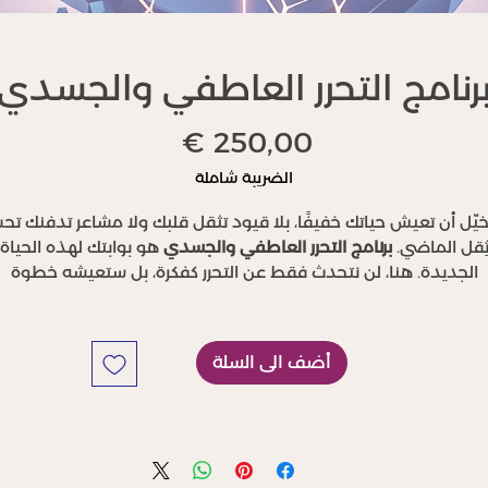
رنامج التحرر العاطفي والجسدي
السعر
الضريبة شاملة
يّل أن تعيش حياتك خفيفًا، بلا قيود تثقل قلبك ولا مشاعر تدفنك تح
ِقل الماضي.
برنامج التحرر العاطفي والجسدي
هو بوابتك لهذه الحياة
الجديدة. هنا، لن نتحدث فقط عن التحرر كفكرة، بل ستعيشه خطوة
بخطوة. ستشعر كيف يذوب الألم المتراكم بداخلك، وكيف تُفتح أمامك
مساحة جديدة مليئة بالسلام.
أضف الى السلة
نظر إلى المرآة لتجد أن ملامحك تغيّرت، التعب الذي كان يسكن وجه
يختفي تدريجيًا، وزنك يبدأ بالاستقرار، وحتى الأوجاع والأمراض المرتبطة
لخوف أو الغضب ستخفت مع تحرر داخلك. جسدك سيبدأ أخيرًا بالتنف
بحرية كما لم يفعل من قبل.
اقاتك ستتحول من دوائر من ردود الفعل والانفعالات إلى مساحات م