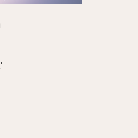
ب
تخ
ث
ست
با
عل