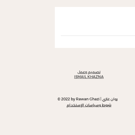
ح
ا
يه
تصميم وعمل
ISMAIL KHAZNA
م،
ر
© 2022 by Rawan Ghazi | روان غازي
شرو
ط وسياسات الإستخدام
ل