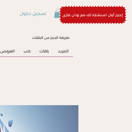
تسجيل دخول
إحجز أول استشارة لك مع روان غازي
طريقة الحجز من الباقات
المزيد
باقات
كتب
العروض 