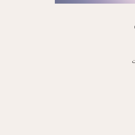
ت
ك
س
ن