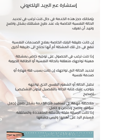
إستشارة عبر البريد الإلكتروني
بإمكانك حجز هذه الخدمة في حال كنت ترغب في تحدید
الحالة النفسیة الخاصة بك عند طرح مشكلتك بشكل واضح
:وترید أن تعرف
إن كانت طریقة الرایك الخاصة بعلاج الصدمات النفسیة
تنفع في حل تلك المشكلة أم أنها تحتاج الى طريقة أخرى
إذا كنت ترغب في الحصول على توجیه خاص بمشكلة
معینة تواجهك متعلقة بالحالة النفسیة أو الطاقة الحیویة
تحدید الحالة التي تواجهك إن كانت بسبب قلة مهارة أو
صدمة نفسیة
تحليل الحالة أو الشعور النفسي الذي تواجهه
(یتوجب علیك كتابة الحالة بالتفصیل لیكون التشخیص
صحیح)
ملاحظة مهمة: كي تستفید من الخدمة بشكل كامل إجعل
سؤالك واضح وخاص و كامل
.إذا كانت الرسالة ملیئة بالأسئلة المتعددة والمختلفة
فسیتم الرد على أهمها ولیس جمیعها