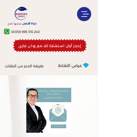
حياة أفضل
عيشها صح
00359 898 316 240
إحجز أول استشارة لك مع روان غازي
عرض النقاط
طريقة الحجز من الباقات