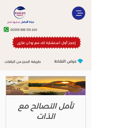
حياة أفضل
عيشها صح
00359 898 316 240
إحجز أول استشارة لك مع روان غازي
عرض النقاط
طريقة الحجز من الباقات
تأمل التصالح مع
الذات