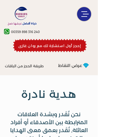
حياة أفضل
عيشها صح
00359 898 316 240
إحجز أول استشارة لك مع روان غازي
عرض النقاط
طريقة الحجز من الباقات
هدية نادرة
نحن نُقَدر وبشدة العلاقات
المترابطة بين الأصدقاء أو أفراد
العائلة, نُقَدر بعمق معنى الهدايا