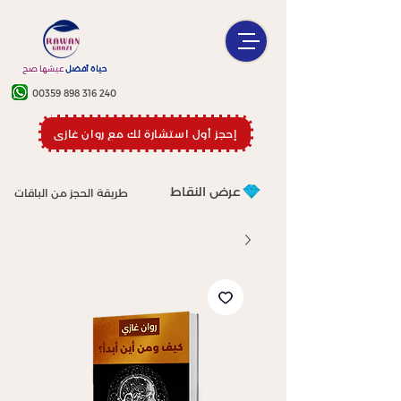
حياة أفضل
عيشها صح
00359 898 316 240
إحجز أول استشارة لك مع روان غازي
عرض النقاط
طريقة الحجز من الباقات