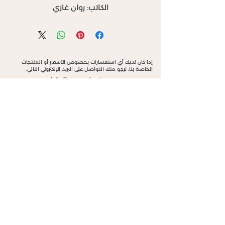
الكاتب: روان غازي
الإختصاص: ممارسة لطريقة الرايك
في فك الصدمات النفسية ومهتمة
في تطوير الذات
إذا كان لديك أي استفسارات بخصوص الأسعار أو المنتجات
الخاصة بنا، نرجو منك التواصل على البريد الإلكتروني التالي:
عدد صفحات الكتاب: 126 صفحة
info@rawanghazi.com
أو على رقم الواتس آب التالي:
00359 898 316 240
الكترونية PDF نسخة الكتاب : نسخة
وكلائنا
الجزائر
تونس
مصر