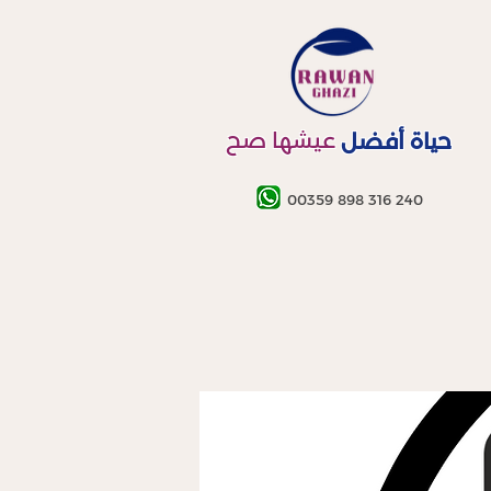
عيشها صح
حياة أفضل
00359 898 316 240