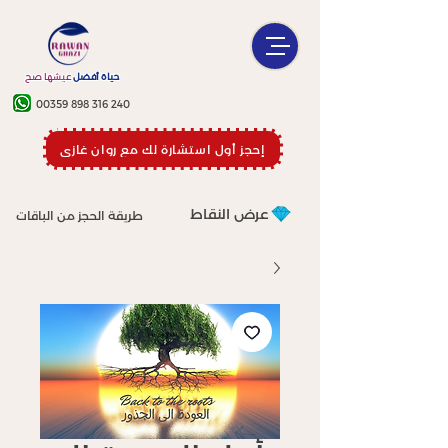
حياة أفضل
عيشها صح
00359 898 316 240
إحجز أول استشارة لك مع روان غازي
عرض النقاط
طريقة الحجز من الباقات