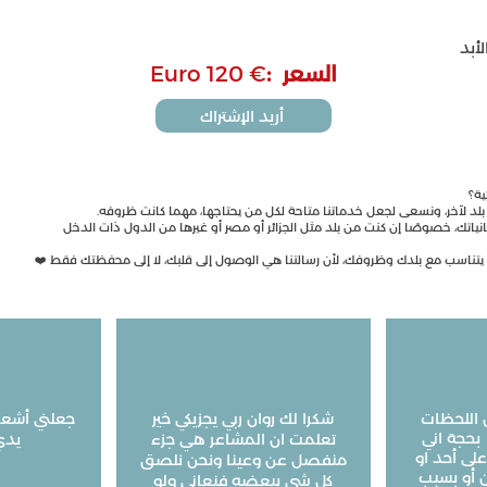
لأبد
السعر :
€ Euro 120
أريد الإشتراك
ية؟
بلد لآخر، ونسعى لجعل خدماتنا متاحة لكل من يحتاجها، مهما كانت ظروفه.
انياتك، خصوصًا إن كنت من بلد مثل الجزائر أو مصر أو غيرها من الدول ذات الدخل
 يتناسب مع بلدك وظروفك، لأن رسالتنا هي الوصول إلى قلبك، لا إلى محفظتك فقط ❤️
 اللحظات
شكرا لك روان ربي يجزيكي خير
جعلني أشعر 
بحجة اني
تعلمت ان المشاعر هي جزء
يدي الحمد لله
لى أحد او
منفصل عن وعينا ونحن نلصق
 أو بسبب
كل شي ببعضه فنعاني ولو