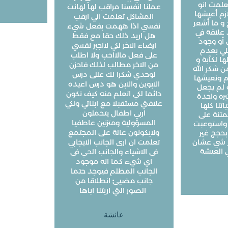
تعلمت انو
عملنا انفسنا مراقب لها لهانت
زم أعيشها
المشاكل تعلمت اني ارقب
 و ما أشعر
نفسي اذا ههمت بفعل شيء
د علاقة في
هل اريد ذلك حقا مع فقط
 أو وجود
ارضاء الاخر لكي لااجبر نفسي
ي بعدم
على فعل مالااحب ولا اطلب
ا لكآبة و
من الاخر مطالب لذلك فاحزن
ن شكر الله
لوحدي شكرا لك عللى درس
م ونعيشها
الابوين والابن هو درس اعيده
و لم يجعل
دائما لكي اتعلم منه كيف تكون
يره واحدة
علاقتي مستقبلا مع ابنائي ولكي
اتنا كلها
اربي اطفال يتحملون
ممتنة على
المسؤولية ومتزنين عاطفيا
 واستوعبت
ولايكونون عالة على المجتمع
بحجج غير
ر شي عشان
تعلمت ان ارى الجانب الايجابي
في الاشياء والجانب الحي في
اي شيء كما انه موجود
الجانب المظلم فيوجد حتما
جانب مضيئ انطلاقا من
الصور التي اريتنا اياها
عائشة