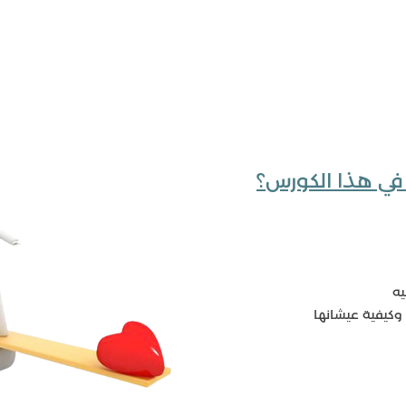
في هذا الكورس؟
يه
وكيفية عيشانها