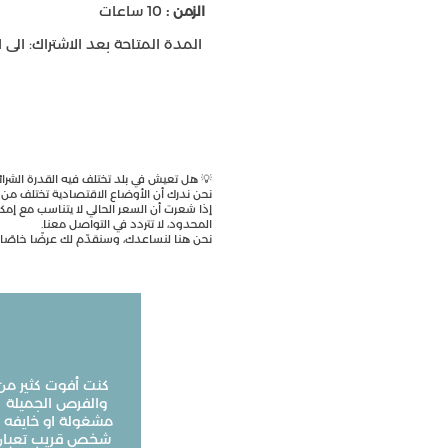
الزمن :
10 ساعات
المدة المتاحة بعد الاشتراك: الى ا
💡 هل تعيش في بلد تختلف فيه القدرة الشرائ
نحن ندرك أن الأوضاع الاقتصادية تختلف من 
إذا شعرت أن السعر الحالي لا يتناسب مع إمك
المحدود، لا تتردد في التواصل معنا.
نحن هنا لنساعدك، وسنقدّم لك عرضًا خاصًا
كنت أفوت كثير من
والفرص الجميلة 
مشغولة او خايفه ع
شخص قريب تعبان