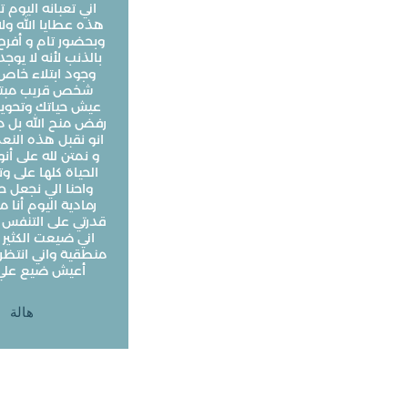
اني تعبانه اليوم 
هذه عطايا الله ولا
وبحضور تام و أفرح
بالذنب لأنه لا يوج
وجود ابتلاء خاص
شخص قريب مبتل
عيش حياتك وتحويله
رفض منح الله بل م
انو نقبل هذه النع
و نمتن لله على أن
الحياة كلها على وت
واحنا الي نجعل حي
رمادية اليوم أنا 
قدرتي على التنفس
اني ضيعت الكثير 
منطقية واني انتظ
أعيش ضيع علي العيشة
هالة