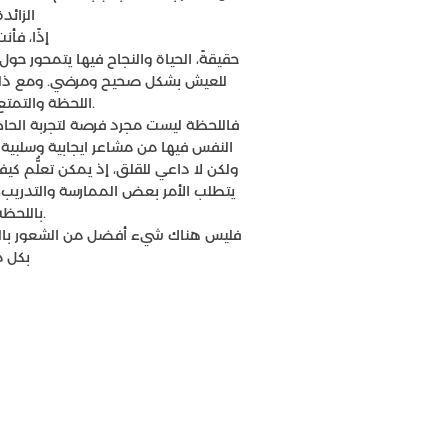
الزائد
إذًا، ف
حقيقةً، الحياة والنجاح فيها يتمحور حو
للعيش بشكل صحيح ومرضي. ومع ذلك
اللحظة والتمتع بها بالشكل الصحيح.
فاللحظة ليست مجرد فرصة لتجربة الحاضر
النفس فيها من مشاعر ايجابية وسلبية و
ولكن لا داعي للقلق، إذ يمكن تعلُّم ك
يتطلب الأمر بعض الممارسة والتدريب،
باللحظة بكل سهولة.
فليس هناك شيء أفضل من الشعور بالحاضر
بكل م