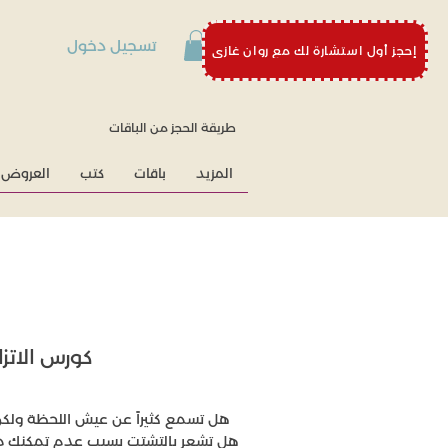
تسجيل دخول
إحجز أول استشارة لك مع روان غازي
طريقة الحجز من الباقات
المزيد
باقات
كتب
العروض 
كورس الاتز
هل تسمع كثيراً عن عيش اللحظة ولكن
هل تشعر بالتشتت بسبب عدم تمكنك من ال